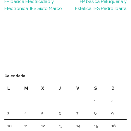
FP básica Electricidad y
FP básica Peluquería y
Electrónica. IES Sixto Marco
Estética. IES Pedro Ibarra
Calendario
L
M
X
J
V
S
D
1
2
3
4
5
6
7
8
9
10
11
12
13
14
15
16