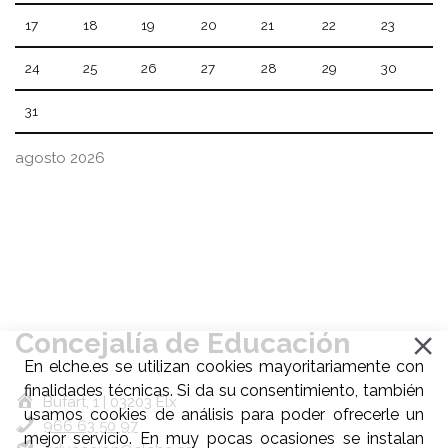
17
18
19
20
21
22
23
24
25
26
27
28
29
30
31
agosto 2026
Concejalía de Educación
En elche.es se utilizan cookies mayoritariamente con
finalidades técnicas. Si da su consentimiento, también
Bufart, 1 | 03203 Elx
usamos cookies de análisis para poder ofrecerle un
966 63 50 97
mejor servicio. En muy pocas ocasiones se instalan