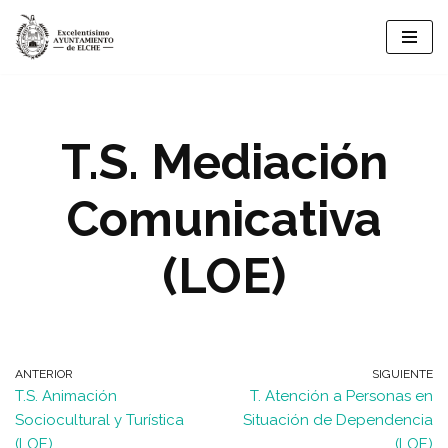
Saltar
al
contenido
T.S. Mediación
Comunicativa
(LOE)
ANTERIOR
SIGUIENTE
T.S. Animación
T. Atención a Personas en
Sociocultural y Turística
Situación de Dependencia
(LOE)
(LOE)