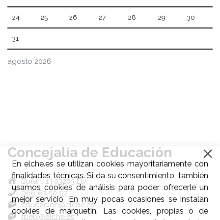
24
25
26
27
28
29
30
31
agosto 2026
Concejalía de Educación
En elche.es se utilizan cookies mayoritariamente con
finalidades técnicas. Si da su consentimiento, también
Bufart, 1 | 03203 Elx
usamos cookies de análisis para poder ofrecerle un
966 63 50 97
mejor servicio. En muy pocas ocasiones se instalan
educacion@elche.es
cookies de márquetin. Las cookies, propias o de
fpelx@elche.es