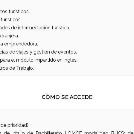
os turísticos.
turísticos.
ades de intermediación turística.
tranjera.
iva emprendedora.
as de viajes y gestión de eventos.
para el módulo impartido en inglés.
ros de Trabajo.
CÓMO SE ACCEDE
 de prioridad)
n del título de Bachillerato LOMCE modalidad BHCS; de