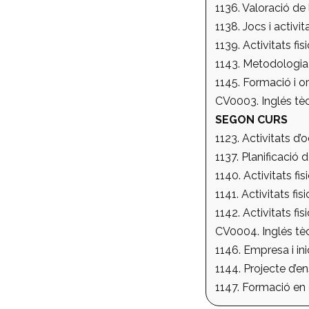
1136. Valoració de 
1138. Jocs i activit
1139. Activitats fis
1143. Metodologia 
1145. Formació i or
CV0003. Inglés tèc
SEGON CURS
1123. Activitats d’oc
1137. Planificació 
1140. Activitats fi
1141. Activitats f
1142. Activitats fis
CV0004. Inglés tèc
1146. Empresa i in
1144. Projecte d’e
1147. Formació en 