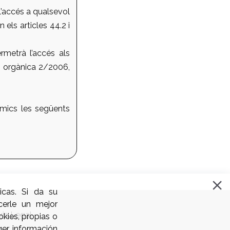
l’accés a qualsevol
 els articles 44.2 i
rmetrà l’accés als
lei orgànica 2/2006,
èmics les següents
icas. Si da su
cerle un mejor
vis Legal
kies, propias o
ger información