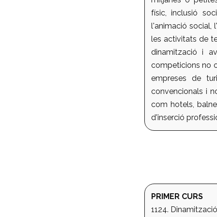
físic, inclusió s
l'animació social, 
les activitats de t
dinamització i av
competicions no of
empreses de turi
convencionals i no
com hotels, balne
d'inserció professio
PRIMER CURS
1124. Dinamització