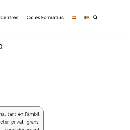
Centres
Cicles Formatius
ó
al tant en l'àmbit
ter privat, grans,
u, condicionament