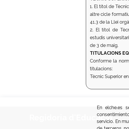
1. El títol de Tèc
altre cicle formati
41.3 de la Llei or
2. El títol de Tè
estudis universitar
de 3 de maig.
TITULACIONS EQ
Conforme la norma
titulacions:
Tècnic Superior en 
En elche.es s
consentimient
Regidoria d'Educació
servicio. En m
de terceros, n