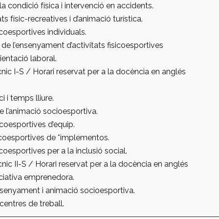
la condició física i intervenció en accidents.
ats físic-recreatives i d’animació turística.
icoesportives individuals.
de l’ensenyament d’activitats fisicoesportives
ientació laboral.
nic I-S / Horari reservat per a la docència en anglés
i i temps lliure.
de l’animació socioesportiva.
sicoesportives d’equip.
isicoesportives de *implementos.
icoesportives per a la inclusió social.
nic II-S / Horari reservat per a la docència en anglés
iciativa emprenedora.
nsenyament i animació socioesportiva.
centres de treball.