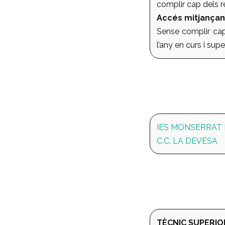
complir cap dels re
Accés mitjançan
Sense complir cap 
l’any en curs i sup
IES MONSERRAT 
C.C. LA DEVESA
TÈCNIC SUPERIO