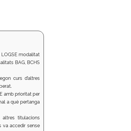
at LOGSE modalitat
dalitats BAG, BCHS
egon curs d’altres
perat.
 amb prioritat per
onal a què pertanga
ltres titulacions
es va accedir sense