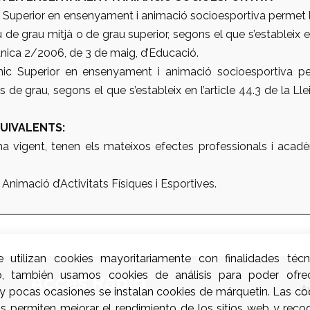
nic Superior en ensenyament i animació socioesportiva permet 
u de grau mitjà o de grau superior, segons el que s’estableix en
gànica 2/2006, de 3 de maig, d’Educació.
cnic Superior en ensenyament i animació socioesportiva pe
is de grau, segons el que s’estableix en l’article 44.3 de la L
UIVALENTS:
 vigent, tenen els mateixos efectes professionals i acad
Animació d’Activitats Físiques i Esportives.
e utilizan cookies mayoritariamente con finalidades técn
o, también usamos cookies de análisis para poder ofre
Accés Ràpid
A
uy pocas ocasiones se instalan cookies de márquetin. Las coo
os permiten mejorar el rendimiento de los sitios web y reco