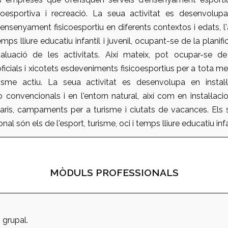
ocioesportiva i recreació. La seua activitat es desenvolu
l'ensenyament fisicoesportiu en diferents contextos i edats, l'
emps lliure educatiu infantil i juvenil, ocupant-se de la planifi
aluació de les activitats. Així mateix, pot ocupar-se de
icials i xicotets esdeveniments fisicoesportius per a tota men
sme actiu. La seua activitat es desenvolupa en instal·l
 convencionals i en l'entorn natural, així com en instal·lacion
aris, campaments per a turisme i ciutats de vacances. Els 
nal són els de l'esport, turisme, oci i temps lliure educatiu infant
MÒDULS PROFESSIONALS
 grupal.