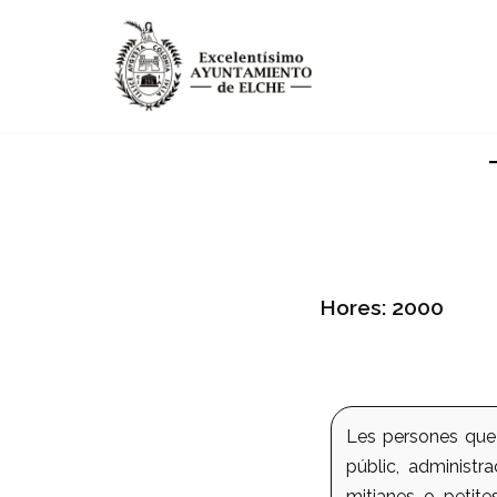
Vés
al
contingut
Hores: 2000
Les persones que 
públic, administr
mitjanes o petit