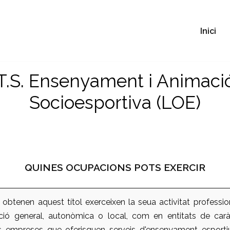
Inici
T.S. Ensenyament i Animaci
Socioesportiva (LOE)
QUINES OCUPACIONS POTS EXERCIR
obtenen aquest títol exerceixen la seua activitat profession
ació general, autonòmica o local, com en entitats de caràc
es empreses que oferisquen serveis d'ensenyament esporti