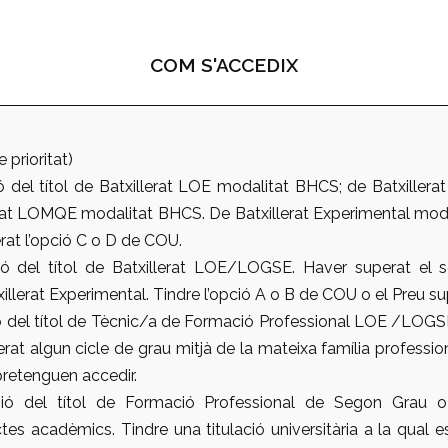
COM S'ACCEDIX
e prioritat)
ó del títol de Batxillerat LOE modalitat BHCS; de Batxiller
rat LOMQE modalitat BHCS. De Batxillerat Experimental mo
rat l’opció C o D de COU.
ó del títol de Batxillerat LOE/LOGSE. Haver superat el s
illerat Experimental. Tindre l’opció A o B de COU o el Preu su
ó del títol de Tècnic/a de Formació Professional LOE /LOGSE
rat algun cicle de grau mitjà de la mateixa família professi
 pretenguen accedir.
ió del títol de Formació Professional de Segon Grau o a
tes acadèmics. Tindre una titulació universitària a la qual 