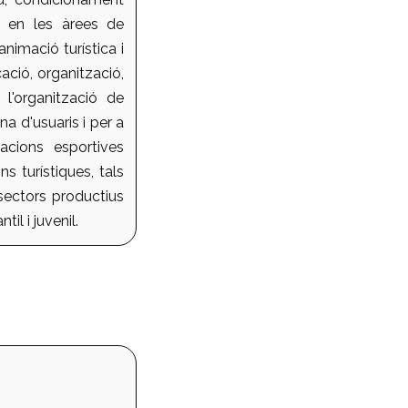
pa en les àrees de
animació turística i
cació, organització,
 l'organització de
a d'usuaris i per a
acions esportives
s turístiques, tals
sectors productius
il i juvenil.