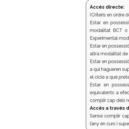
Accés directe:
(Criteris en ordre d
Estar en possess
modalitat BCT o 
Experimental moda
Estar en possessió
altra modalitat de 
Estar en possessió
a qui hagueren sup
el cicle a què pre
Estar en possess
equivalents a efec
complir cap dels re
Accés a través d
Sense complir cap 
l’any en curs i sup