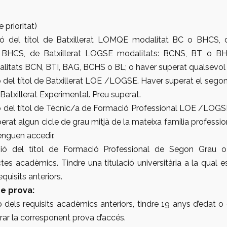
e prioritat)
ió del títol de Batxillerat LOMQE modalitat BC o BHCS, d
BHCS, de Batxillerat LOGSE modalitats: BCNS, BT o BHC
litats BCN, BTI, BAG, BCHS o BL; o haver superat qualsevol
 del títol de Batxillerat LOE /LOGSE. Haver superat el sego
Batxillerat Experimental. Preu superat.
 del títol de Tècnic/a de Formació Professional
LOE /LOG
erat algun cicle de grau mitjà de la mateixa família professi
tenguen accedir.
ió del títol de Formació Professional de Segon Grau o a
tes acadèmics. Tindre una titulació universitària a la qual 
quisits anteriors.
e prova:
dels requisits acadèmics anteriors, tindre 19 anys d’edat o
erar la corresponent prova d’accés.