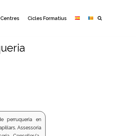
Centres
Cicles Formatius
queria
de perruqueria en
il·lars. Assessoria
seria. Conseller/a-