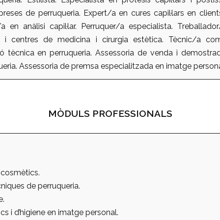
reses de perruqueria. Expert/a en cures capil·lars en clien
a en anàlisi capil·lar. Perruquer/a especialista. Treballado
ars i centres de medicina i cirurgia estètica. Tècnic/a com
ó tècnica en perruqueria. Assessoria de venda i demostra
ueria. Assessoria de premsa especialitzada en imatge personal
MÒDULS PROFESSIONALS
 cosmètics.
niques de perruqueria.
e.
cs i d’higiene en imatge personal.