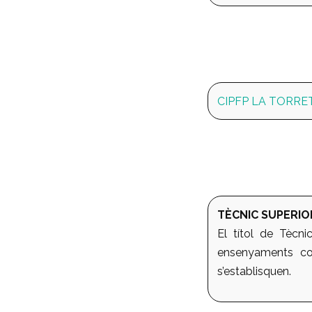
CIPFP LA TORRE
TÈCNIC SUPERIOR
El títol de Tècni
ensenyaments con
s’establisquen.