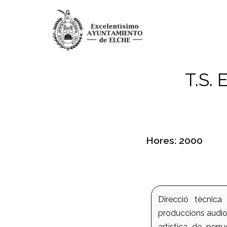
Vés
al
contingut
T.S. 
Hores: 2000
Direcció tècnica
produccions audiov
artística de perru