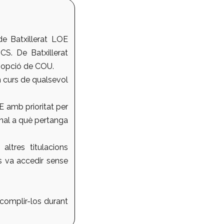
e Batxillerat LOE
S. De Batxillerat
 opció de COU.
n curs de qualsevol
SE
amb prioritat per
onal a què pertanga
ltres titulacions
es va accedir sense
 complir-los durant