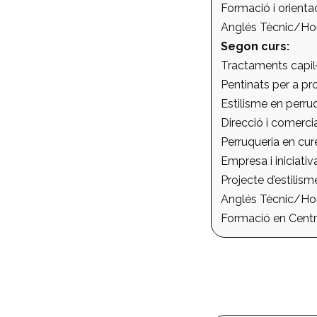
Formació i orientac
Anglés Tècnic/Hora
Segon curs:
Tractaments capil·l
Pentinats per a pr
Estilisme en perruq
Direcció i comercia
Perruqueria en cur
Empresa i iniciati
Projecte d’estilism
Anglés Tècnic/Hora
Formació en Centre