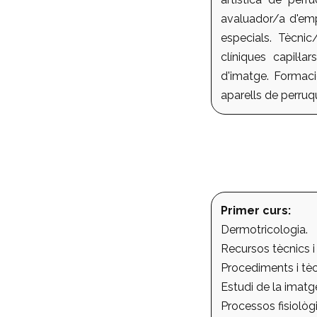
avaluador/a d'emp
especials. Tècnic/
clíniques capil·l
d'imatge. Formaci
aparells de perruq
Primer curs:
Dermotricologia.
Recursos tècnics i
Procediments i tèc
Estudi de la imatg
Processos fisiològi