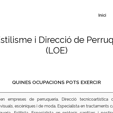
Inici
Estilisme i Direcció de Perru
(LOE)
QUINES OCUPACIONS POTS EXERCIR
 en empreses de perruqueria. Direcció tecnicoartística 
isuals, escèniques i de moda. Especialista en tractaments cap
queria. Estilista. Especialista en pròtesis capil·lars i postis