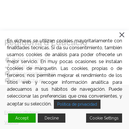
Regidoria d'Educació
En elche.es se utilizan cookies mayoritariamente con
finalidades técnicas. Si da su consentimiento, también
usamos cookies de análisis para poder ofrecerle un
Bufart, 1 | 03203 Elx
mejor servicio. En muy pocas ocasiones se instalan
966 63 50 97
cookies de márquetin. Las cookies, propias o de
educacion@elche.es
terceros, nos permiten mejorar el rendimiento de los
fpelx@elche.es
sitios web y recoger información analítica para
adecuarnos a sus hábitos de navegación. Puede
Accés Ràpid
seleccionar las preferencias que crea convenientes, y
aceptar su selección.
Politica de privacidad
Enllaços d’Interés
Accept
Decline
Cookie Settings
Videos