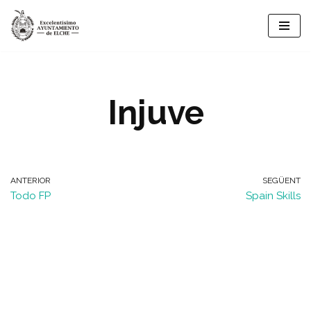
Vés
al
contingut
Injuve
ANTERIOR
SEGÜENT
Todo FP
Spain Skills