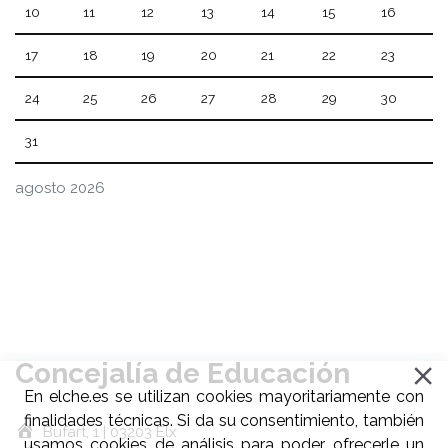
10
11
12
13
14
15
16
17
18
19
20
21
22
23
24
25
26
27
28
29
30
31
agosto 2026
Concejalía de Educación
En elche.es se utilizan cookies mayoritariamente con
finalidades técnicas. Si da su consentimiento, también
Bufart, 1 | 03203 Elx
usamos cookies de análisis para poder ofrecerle un