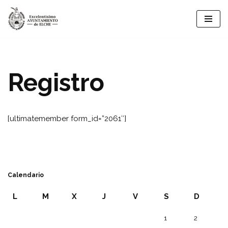
Saltar
al
contenido
Registro
[ultimatemember form_id=”2061″]
Calendario
L
M
X
J
V
S
D
1
2