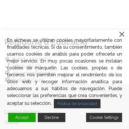
Regidoria d'Educació
En elche.es se utilizan cookies mayoritariamente con
finalidades técnicas. Si da su consentimiento, también
usamos cookies de análisis para poder ofrecerle un
Bufart, 1 | 03203 Elx
mejor servicio. En muy pocas ocasiones se instalan
966 63 50 97
cookies de márquetin. Las cookies, propias o de
educacion@elche.es
terceros, nos permiten mejorar el rendimiento de los
fpelx@elche.es
sitios web y recoger información analítica para
adecuarnos a sus hábitos de navegación. Puede
Accés Ràpid
seleccionar las preferencias que crea convenientes, y
aceptar su selección.
Politica de privacidad
Enllaços d’Interés
Accept
Decline
Cookie Settings
Videos