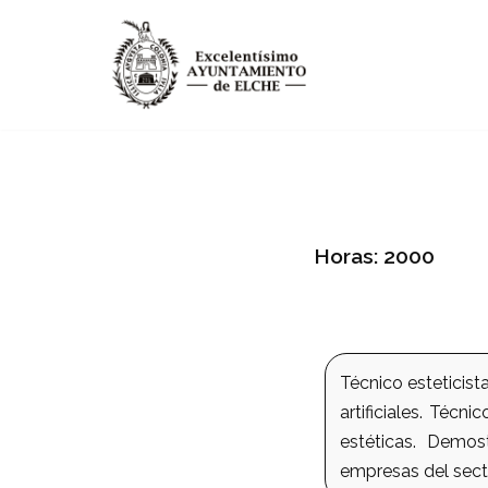
Saltar
al
contenido
Horas: 2000
Técnico esteticist
artificiales. Téc
estéticas. Demos
empresas del sect