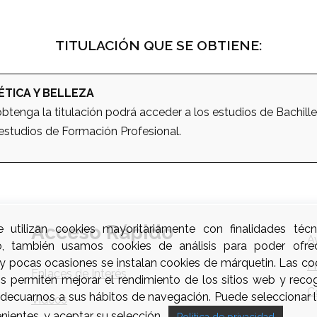
TITULACIÓN QUE SE OBTIENE:
ÉTICA Y BELLEZA
tenga la titulación podrá acceder a los estudios de Bachille
estudios de Formación Profesional.
Acceso Rápido
e utilizan cookies mayoritariamente con finalidades técn
A
o, también usamos cookies de análisis para poder ofre
uy pocas ocasiones se instalan cookies de márquetin. Las coo
P
Enlaces de Interés
os permiten mejorar el rendimiento de los sitios web y reco
C
 adecuarnos a sus hábitos de navegación. Puede seleccionar l
Videos
nientes, y aceptar su selección.