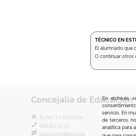
TÉCNICO EN EST
El alumnado que ob
O continuar otros 
Concejalía de Educación
En elche.es s
consentimient
servicio. En m
Bufart, 1 | 03203 Elx
de terceros, n
966 63 50 97
analítica para
educacion@elche.es
que crea conve