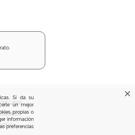
rato.
icas. Si da su
viso Legal
cerle un mejor
kies, propias o
rivacidad
ger información
ookies
as preferencias