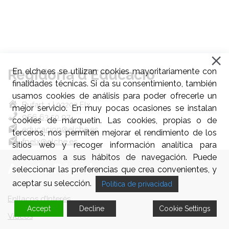
Regidoria d'Educació
En elche.es se utilizan cookies mayoritariamente con
finalidades técnicas. Si da su consentimiento, también
usamos cookies de análisis para poder ofrecerle un
Bufart, 1 | 03203 Elx
mejor servicio. En muy pocas ocasiones se instalan
966 63 50 97
cookies de márquetin. Las cookies, propias o de
educacion@elche.es
terceros, nos permiten mejorar el rendimiento de los
fpelx@elche.es
sitios web y recoger información analítica para
adecuarnos a sus hábitos de navegación. Puede
Accés Ràpid
seleccionar las preferencias que crea convenientes, y
aceptar su selección.
Politica de privacidad
Enllaços d’Interés
Accept
Decline
Cookie Settings
Videos