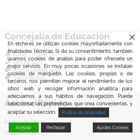
Concejalía de Educación
En elche.es se utilizan cookies mayoritariamente con
finalidades técnicas. Si da su consentimiento, también
Bufart, 1 | 03203 Elx
usamos cookies de análisis para poder ofrecerle un
966 63 50 97
mejor servicio. En muy pocas ocasiones se instalan
educacion@elche.es
cookies de márquetin. Las cookies, propias o de
fpelx@elche.es
terceros, nos permiten mejorar el rendimiento de los
sitios web y recoger información analítica para
adecuarnos a sus hábitos de navegación. Puede
Acceso Rápido
seleccionar las preferencias que crea convenientes, y
aceptar su selección.
Politica de privacidad
Enlaces de Interés
Aceptar
Rechazar
Ajustes Cookies
Videos