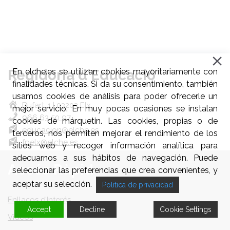
Regidoria d'Educació
En elche.es se utilizan cookies mayoritariamente con
finalidades técnicas. Si da su consentimiento, también
usamos cookies de análisis para poder ofrecerle un
Bufart, 1 | 03203 Elx
mejor servicio. En muy pocas ocasiones se instalan
966 63 50 97
cookies de márquetin. Las cookies, propias o de
educacion@elche.es
terceros, nos permiten mejorar el rendimiento de los
fpelx@elche.es
sitios web y recoger información analítica para
adecuarnos a sus hábitos de navegación. Puede
Accés Ràpid
seleccionar las preferencias que crea convenientes, y
aceptar su selección.
Politica de privacidad
Enllaços d’Interés
Accept
Decline
Cookie Settings
Videos