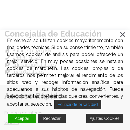
Concejalía de Educación
En elche.es se utilizan cookies mayoritariamente con
finalidades técnicas. Si da su consentimiento, también
Bufart, 1 | 03203 Elx
usamos cookies de análisis para poder ofrecerle un
966 63 50 97
mejor servicio. En muy pocas ocasiones se instalan
educacion@elche.es
cookies de márquetin. Las cookies, propias o de
fpelx@elche.es
terceros, nos permiten mejorar el rendimiento de los
sitios web y recoger información analítica para
adecuarnos a sus hábitos de navegación. Puede
Acceso Rápido
seleccionar las preferencias que crea convenientes, y
aceptar su selección.
Politica de privacidad
Enlaces de Interés
Aceptar
Rechazar
Ajustes Cookies
Videos