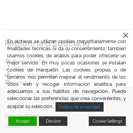
Regidoria d'Educació
En elche.es se utilizan cookies mayoritariamente con
finalidades técnicas. Si da su consentimiento, también
usamos cookies de análisis para poder ofrecerle un
Bufart, 1 | 03203 Elx
mejor servicio. En muy pocas ocasiones se instalan
966 63 50 97
cookies de márquetin. Las cookies, propias o de
educacion@elche.es
terceros, nos permiten mejorar el rendimiento de los
fpelx@elche.es
sitios web y recoger información analítica para
adecuarnos a sus hábitos de navegación. Puede
Accés Ràpid
seleccionar las preferencias que crea convenientes, y
aceptar su selección.
Politica de privacidad
Enllaços d’Interés
Accept
Decline
Cookie Settings
Videos