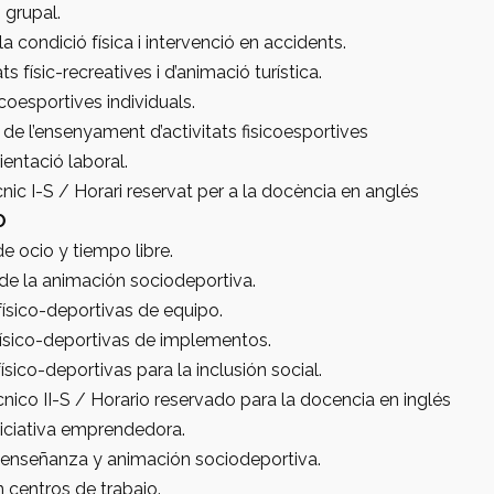
 grupal.
la condició física i intervenció en accidents.
ats físic-recreatives i d’animació turística.
icoesportives individuals.
de l’ensenyament d’activitats fisicoesportives
ientació laboral.
nic I-S / Horari reservat per a la docència en anglés
O
e ocio y tiempo libre.
n de la animación sociodeportiva.
físico-deportivas de equipo.
físico-deportivas de implementos.
ísico-deportivas para la inclusión social.
nico II-S / Horario reservado para la docencia en inglés
niciativa emprendedora.
 enseñanza y animación sociodeportiva.
 centros de trabajo.