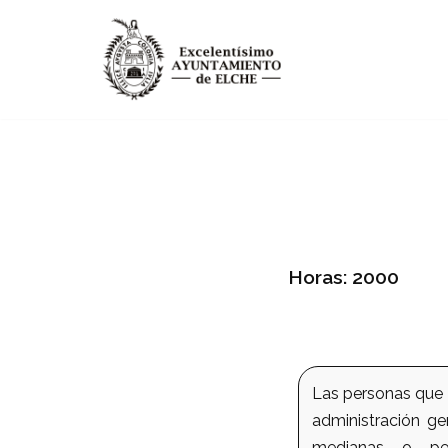
Saltar
al
contenido
Horas: 2000
Las personas que o
administración ge
medianas o peq