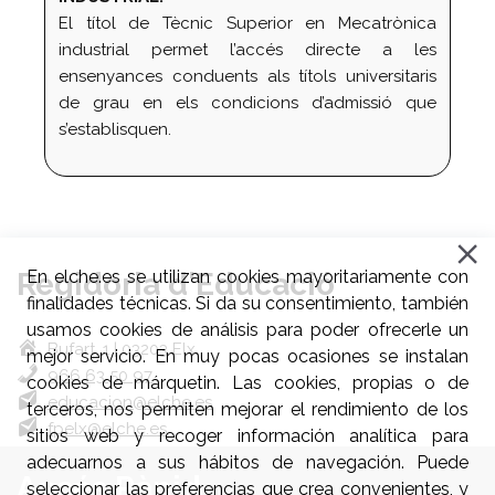
El títol de Tècnic Superior en Mecatrònica
industrial permet l’accés directe a les
ensenyances conduents als títols universitaris
de grau en els condicions d’admissió que
s’establisquen.
Regidoria d'Educació
En elche.es se utilizan cookies mayoritariamente con
finalidades técnicas. Si da su consentimiento, también
usamos cookies de análisis para poder ofrecerle un
Bufart, 1 | 03203 Elx
mejor servicio. En muy pocas ocasiones se instalan
966 63 50 97
cookies de márquetin. Las cookies, propias o de
educacion@elche.es
terceros, nos permiten mejorar el rendimiento de los
fpelx@elche.es
sitios web y recoger información analítica para
adecuarnos a sus hábitos de navegación. Puede
Accés Ràpid
seleccionar las preferencias que crea convenientes, y