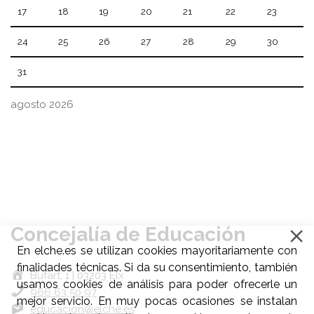
17
18
19
20
21
22
23
24
25
26
27
28
29
30
31
agosto 2026
Concejalía de Educación
En elche.es se utilizan cookies mayoritariamente con
finalidades técnicas. Si da su consentimiento, también
Bufart, 1 | 03203 Elx
usamos cookies de análisis para poder ofrecerle un
966 63 50 97
mejor servicio. En muy pocas ocasiones se instalan
educacion@elche.es