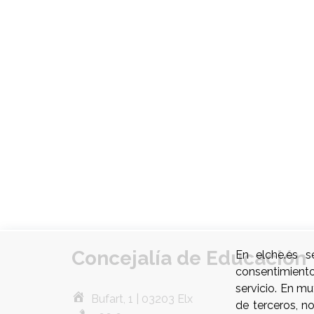
Concejalía de Educación
En elche.es s
consentimient
servicio. En m
Bufart, 1 | 03203 Elx
de terceros, n