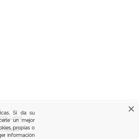
icas. Si da su
viso Legal
cerle un mejor
kies, propias o
rivacidad
ger información