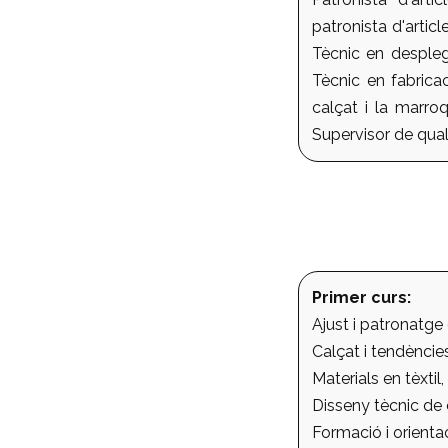
patronista d'artic
Tècnic en despleg
Tècnic en fabricac
calçat i la marroq
Supervisor de qual
Primer curs:
Ajust i patronatge
Calçat i tendències
Materials en tèxtil,
Disseny tècnic de
Formació i orientac