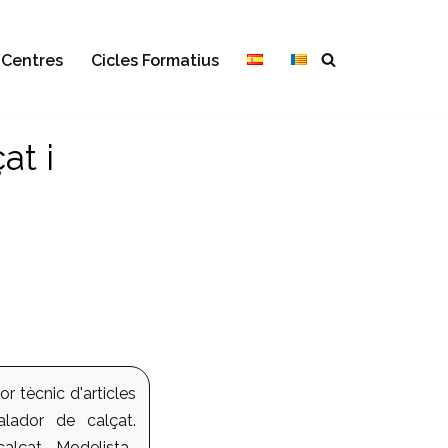
Centres
Cicles Formatius
at i
r tècnic d'articles
lador de calçat.
calçat. Modelista-