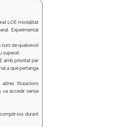
erat LOE modalitat
erat Experimental
n curs de qualsevol
u superat .
 amb prioritat per
onal a què pertanga
ltres titulacions
es va accedir sense
 complir-los durant