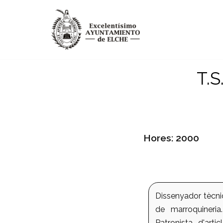
Vés
al
contingut
T.S
Hores: 2000
Dissenyador tècnic
de marroquineri
Patronista d'arti