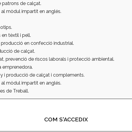
e patrons de calçat.
 al mòdul impartit en anglés.
otips.
en tèxtil i pell.
 producció en confecció industrial.
ucció de calçat.
at, prevenció de riscos laborals i protecció ambiental.
va emprenedora.
y i producció de calçat i complements.
 al mòdul impartit en anglés.
s de Treball.
COM S'ACCEDIX