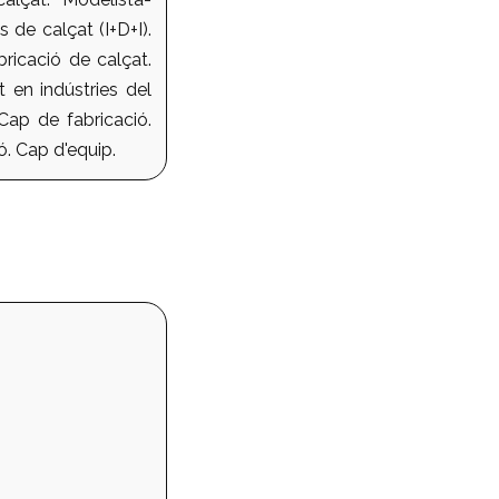
 de calçat (I+D+I).
ricació de calçat.
t en indústries del
 Cap de fabricació.
ó. Cap d'equip.