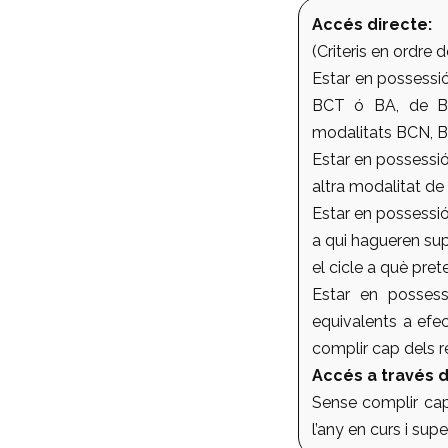
Accés directe:
(Criteris en ordre d
Estar en possessi
BCT ó BA, de Bat
modalitats BCN, BT
Estar en possessió
altra modalitat de 
Estar en possessi
a qui hagueren sup
el cicle a què pre
Estar en possess
equivalents a efec
complir cap dels re
Accés a través d
Sense complir cap 
l’any en curs i sup