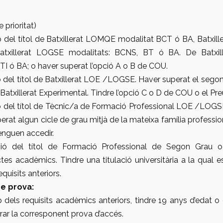
e prioritat)
ó del títol de Batxillerat LOMQE modalitat BCT ó BA, Batxill
xillerat LOGSE modalitats: BCNS, BT ó BA. De Batxill
I ó BA; o haver superat l’opció A o B de COU.
 del títol de Batxillerat LOE /LOGSE. Haver superat el sego
Batxillerat Experimental. Tindre l’opció C o D de COU o el Pre
ó del títol de Tècnic/a de Formació Professional LOE /LOGSE
erat algun cicle de grau mitjà de la mateixa família professi
tenguen accedir.
ió del títol de Formació Professional de Segon Grau o a
tes acadèmics. Tindre una titulació universitària a la qual 
quisits anteriors.
e prova:
dels requisits acadèmics anteriors, tindre 19 anys d’edat o
erar la corresponent prova d’accés.