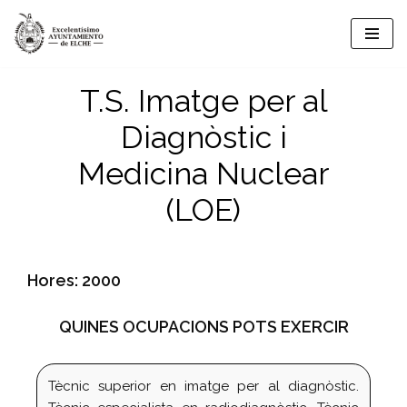
Vés
al
T.S. Imatge per al
contingut
Diagnòstic i
Medicina Nuclear
(LOE)
Hores: 2000
QUINES OCUPACIONS POTS EXERCIR
Tècnic superior en imatge per al diagnòstic.