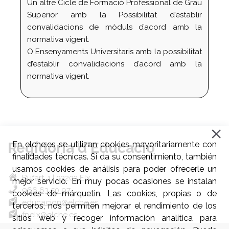
Un altre Cicle de Formació Professional de Grau
Superior amb la Possibilitat d’establir
convalidacions de mòduls d’acord amb la
normativa vigent.
O Ensenyaments Universitaris amb la possibilitat
d’establir convalidacions d’acord amb la
normativa vigent.
Regidoria d'Educació
En elche.es se utilizan cookies mayoritariamente con
finalidades técnicas. Si da su consentimiento, también
usamos cookies de análisis para poder ofrecerle un
Bufart, 1 | 03203 Elx
mejor servicio. En muy pocas ocasiones se instalan
966 63 50 97
cookies de márquetin. Las cookies, propias o de
educacion@elche.es
terceros, nos permiten mejorar el rendimiento de los
fpelx@elche.es
sitios web y recoger información analítica para