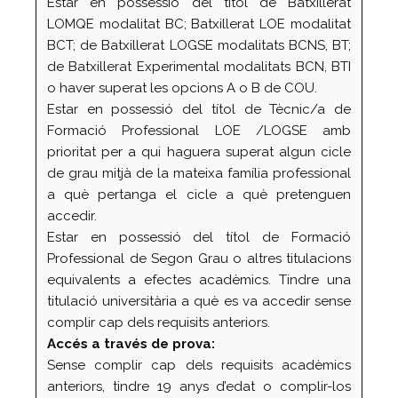
Estar en possessió del títol de Batxillerat
LOMQE modalitat BC; Batxillerat LOE modalitat
BCT; de Batxillerat LOGSE modalitats BCNS, BT;
de Batxillerat Experimental modalitats BCN, BTI
o haver superat les opcions A o B de COU.
Estar en possessió del títol de Tècnic/a de
Formació Professional LOE /LOGSE amb
prioritat per a qui haguera superat algun cicle
de grau mitjà de la mateixa família professional
a què pertanga el cicle a què pretenguen
accedir.
Estar en possessió del títol de Formació
Professional de Segon Grau o altres titulacions
equivalents a efectes acadèmics. Tindre una
titulació universitària a què es va accedir sense
complir cap dels requisits anteriors.
Accés a través de prova:
Sense complir cap dels requisits acadèmics
anteriors, tindre 19 anys d’edat o complir-los