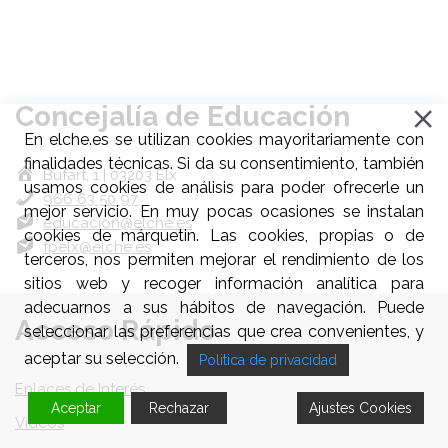
Concejalía de Educación
En elche.es se utilizan cookies mayoritariamente con
finalidades técnicas. Si da su consentimiento, también
Bufart, 1 | 03203 Elx
usamos cookies de análisis para poder ofrecerle un
966 63 50 97
mejor servicio. En muy pocas ocasiones se instalan
educacion@elche.es
cookies de márquetin. Las cookies, propias o de
fpelx@elche.es
terceros, nos permiten mejorar el rendimiento de los
sitios web y recoger información analítica para
adecuarnos a sus hábitos de navegación. Puede
Acceso Rápido
seleccionar las preferencias que crea convenientes, y
aceptar su selección.
Politica de privacidad
Enlaces de Interés
Aceptar
Rechazar
Ajustes Cookies
Videos