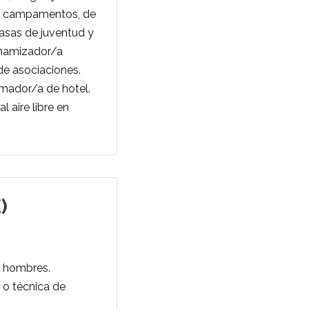
 de campamentos, de
casas de juventud y
inamizador/a
de asociaciones.
imador/a de hotel.
 aire libre en
)
y hombres.
 o técnica de