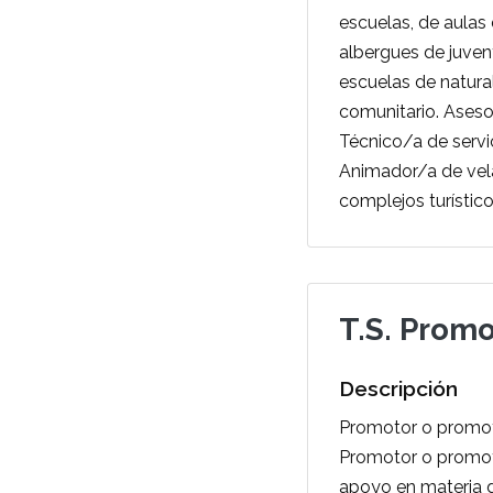
escuelas, de aulas
albergues de juven
escuelas de natura
comunitario. Aseso
Técnico/a de servic
Animador/a de vela
complejos turístic
T.S. Prom
Descripción
Promotor o promoto
Promotor o promoto
apoyo en materia d