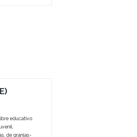
E)
libre educativo
uvenil.
s, de granjas-