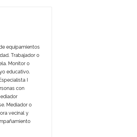
 de equipamientos
dad. Trabajador o
ela. Monitor o
oyo educativo.
pecialista I
ersonas con
Mediador
se. Mediador o
ora vecinal y
compañamiento