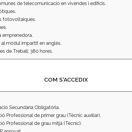
omunes de telecomunicació en vivendes i edificis.
òtiques.
rs fotovoltaiques.
ues.
va emprenedora.
 al mòdul impartit en anglés.
s de Treball: 380 hores.
COM S'ACCEDIX
ció Secundària Obligatòria.
ó Professional de primer grau (Tècnic auxiliar).
ió Professional de grau mitjà (Tècnic).
P aprovat.