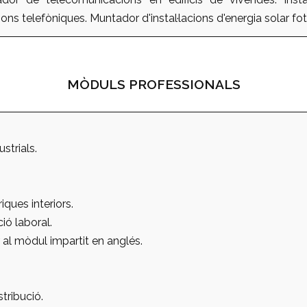
acions telefòniques. Muntador d'instal·lacions d'energia solar fo
MÒDULS PROFESSIONALS
strials.
riques interiors.
ió laboral.
 al mòdul impartit en anglés.
stribució.