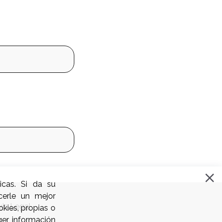
icas. Si da su
cerle un mejor
vis Legal
kies, propias o
ger información