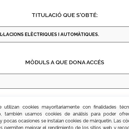
TITULACIÓ QUE S'OBTÉ:
AL·LACIONS ELÈCTRIQUES I AUTOMÀTIQUES.
MÒDULS A QUE DONA ACCÉS
e utilizan cookies mayoritariamente con finalidades técn
o, también usamos cookies de análisis para poder ofre
Accés Ràpid
A
uy pocas ocasiones se instalan cookies de márquetin. Las coo
os permiten mejorar el rendimiento de los sitios web y reco