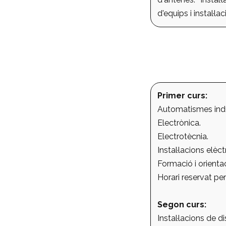
d'equips i instal·l
Primer curs:
Automatismes indu
Electrònica.
Electrotècnia.
Instal·lacions elèct
Formació i orientac
Horari reservat per
Segon curs:
Instal·lacions de di