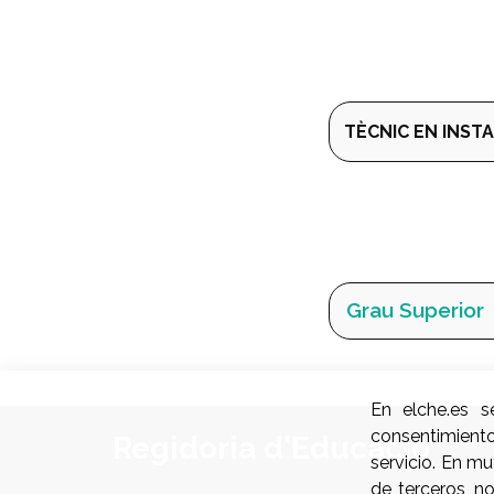
TÈCNIC EN INST
Grau Superior
En elche.es s
consentimient
Regidoria d'Educació
servicio. En m
de terceros, n