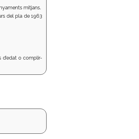
enyaments mitjans.
urs del pla de 1963
s d’edat o complir-