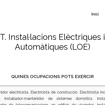
Inici
T. Instal·lacions Elèctriques i
Automàtiques (LOE)
QUINES OCUPACIONS POTS EXERCIR
idor electricista. Electricista de construcció. Electricista indu
Instal·lador-mantenidor de sistemes domòtics. Instal
·lador de telecomunicacions en edificis de vivendes. Insta