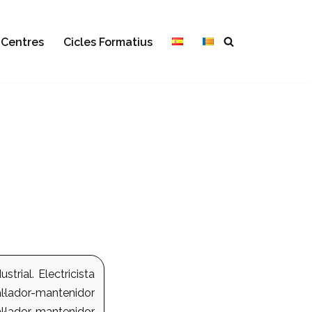
Centres
Cicles Formatius
strial. Electricista
·lador-mantenidor
l·lador-mantenidor