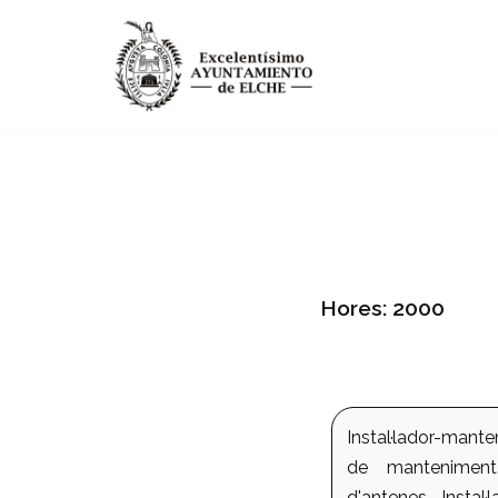
Vés
al
contingut
Hores: 2000
Instal·lador-manten
de manteniment. 
d'antenes. Instal