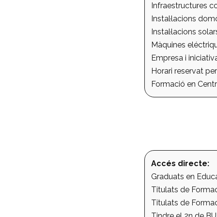
Infraestructures c
Instal·lacions dom
Instal·lacions sola
Màquines eléctriq
Empresa i iniciati
Horari reservat per
Formació en Centre
Accés directe:
Graduats en Educa
Titulats de Formaci
Titulats de Formac
Tindre el 2n de BU