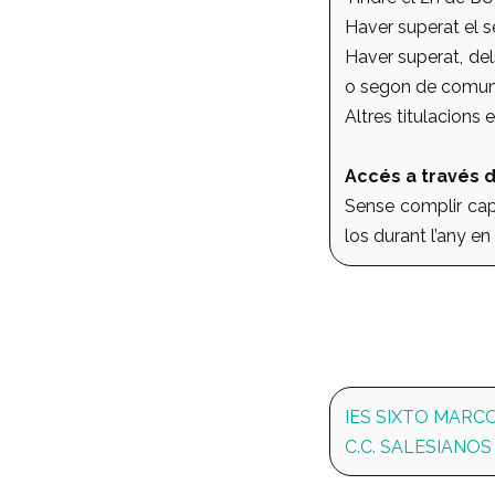
Haver superat el s
Haver superat, del
o segon de comun
Altres titulacions
Accés a través d
Sense complir cap 
los durant l’any en
IES SIXTO MARC
C.C. SALESIANO