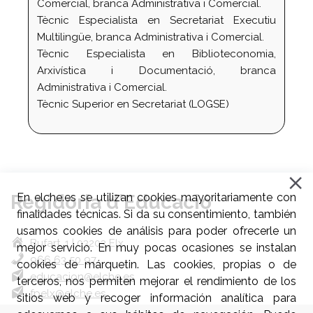
Comercial, branca Administrativa i Comercial.
Tècnic Especialista en Secretariat Executiu
Multilingüe, branca Administrativa i Comercial.
Tècnic Especialista en Biblioteconomia,
Arxivística i Documentació, branca
Administrativa i Comercial.
Tècnic Superior en Secretariat (LOGSE)
Regidoria d'Educació
En elche.es se utilizan cookies mayoritariamente con
finalidades técnicas. Si da su consentimiento, también
usamos cookies de análisis para poder ofrecerle un
Bufart, 1 | 03203 Elx
mejor servicio. En muy pocas ocasiones se instalan
966 63 50 97
cookies de márquetin. Las cookies, propias o de
educacion@elche.es
terceros, nos permiten mejorar el rendimiento de los
fpelx@elche.es
sitios web y recoger información analítica para