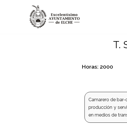
Saltar
al
contenido
T. 
Horas: 2000
Camarero de bar-c
producción y servi
en medios de tran