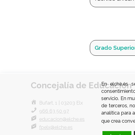
Grado Superio
Concejalía de Educación
En elche.es s
consentimient
servicio. En m
Bufart, 1 | 03203 Elx
de terceros, n
966 63 50 97
analítica para
educacion@elche.es
que crea conve
fpelx@elche.es