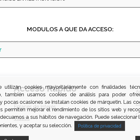
MODULOS A QUE DA ACCESO:
r
Acceso Rápido
e utilizan cookies mayoritariamente con finalidades técn
A
o, también usamos cookies de análisis para poder ofre
uy pocas ocasiones se instalan cookies de márquetin. Las coo
P
Enlaces de Interés
os permiten mejorar el rendimiento de los sitios web y reco
C
 adecuarnos a sus hábitos de navegación. Puede seleccionar l
Videos
nientes, y aceptar su selección.
Politica de privacidad