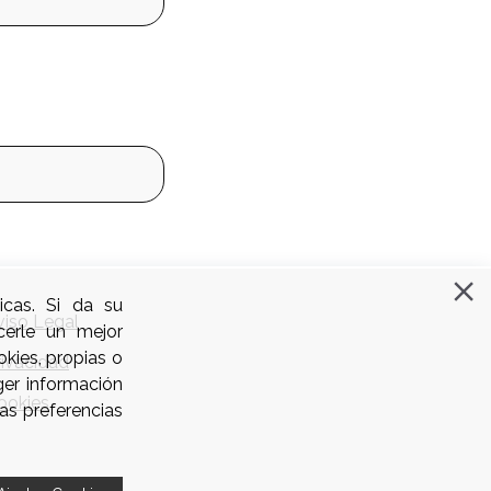
icas. Si da su
viso Legal
cerle un mejor
kies, propias o
rivacidad
ger información
ookies
as preferencias