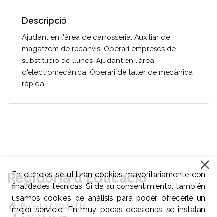
Descripció
Ajudant en l'àrea de carrosseria. Auxiliar de
magatzem de recanvis. Operari empreses de
substitució de llunes. Ajudant en l'àrea
d'electromecànica. Operari de taller de mecànica
ràpida.
Regidoria d'Educació
En elche.es se utilizan cookies mayoritariamente con
finalidades técnicas. Si da su consentimiento, también
usamos cookies de análisis para poder ofrecerle un
Bufart, 1 | 03203 Elx
mejor servicio. En muy pocas ocasiones se instalan